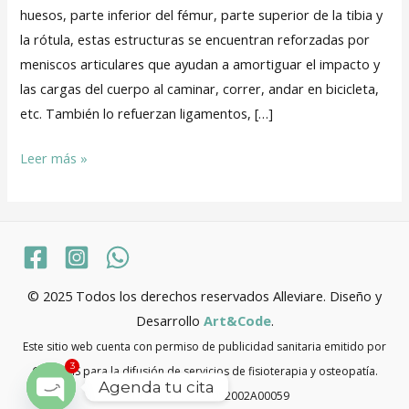
huesos, parte inferior del fémur, parte superior de la tibia y
la rótula, estas estructuras se encuentran reforzadas por
meniscos articulares que ayudan a amortiguar el impacto y
las cargas del cuerpo al caminar, correr, andar en bicicleta,
etc. También lo refuerzan ligamentos, […]
Leer más »
© 2025 Todos los derechos reservados Alleviare. Diseño y
Desarrollo
Art&Code
.
Este sitio web cuenta con permiso de publicidad sanitaria emitido por
3
COFEPRIS para la difusión de servicios de fisioterapia y osteopatía.
Agenda tu cita
Permiso No. 2521052002A00059